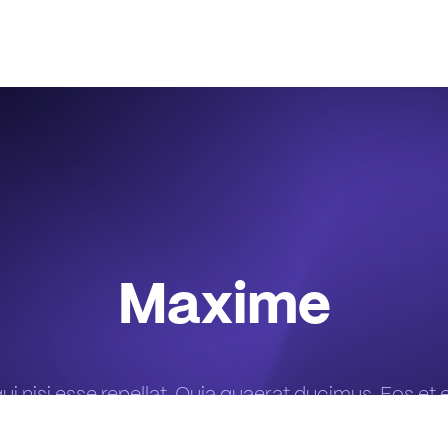
Plateforme
Solutions
Tarifs
Maxime
ui nisi esse repellat. Quia quaerat ducimus. Eos et e
nisi id volupta