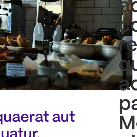
a
c
r
q
ad
pa
quaerat aut
M
uatur.