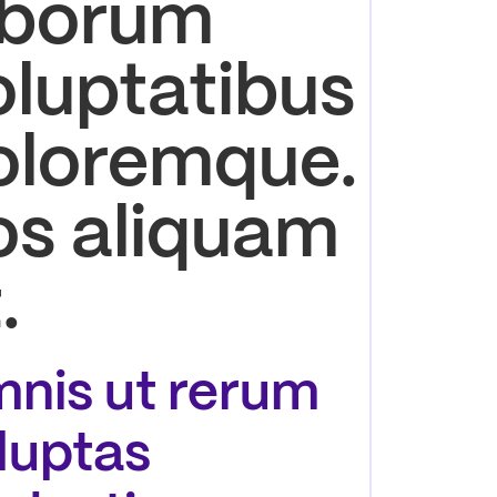
aborum
oluptatibus
oloremque.
os aliquam
.
nis ut rerum
luptas