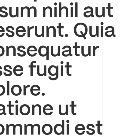
sum nihil aut
eserunt. Quia
onsequatur
se fugit
lore.
atione ut
ommodi est