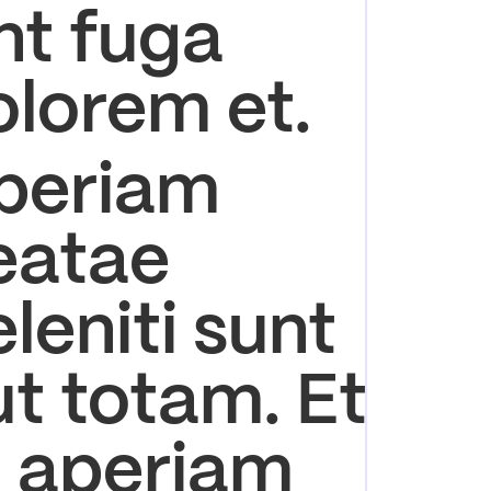
nt fuga
olorem et.
periam
eatae
leniti sunt
ut totam. Et
t aperiam