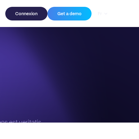
Connexion
Get a demo
Fr
os est veritatis