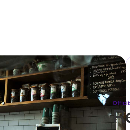
Offici
R