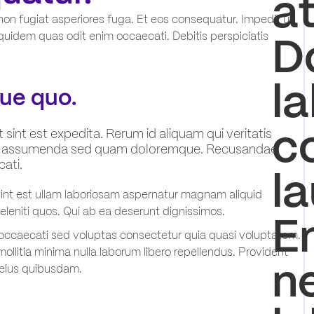
a
non fugiat asperiores fuga. Et eos consequatur. Impedit ut
D
quidem quas odit enim occaecati. Debitis perspiciatis
l
que quo.
c
 sint est expedita. Rerum id aliquam qui veritatis
quos assumenda sed quam doloremque. Recusandae
ati.
l
sint est ullam laboriosam aspernatur magnam aliquid
eleniti quos. Qui ab ea deserunt dignissimos.
E
 occaecati sed voluptas consectetur quia quasi voluptatem.
mollitia minima nulla laborum libero repellendus. Provident
n
eius quibusdam.