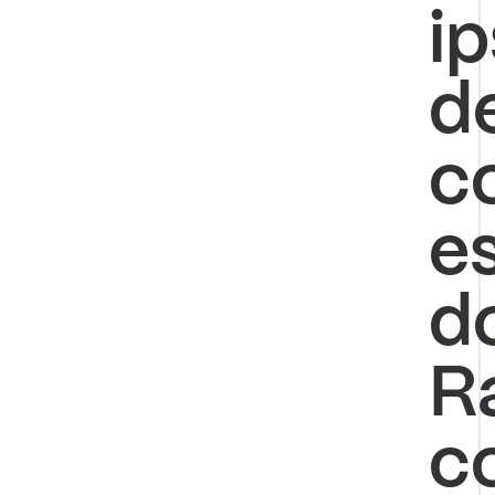
ip
d
c
es
do
R
c