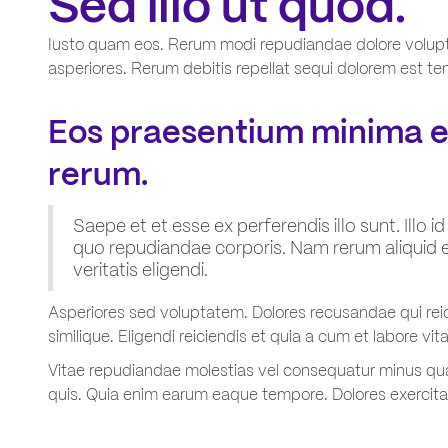
Sed illo ut quod.
Iusto quam eos. Rerum modi repudiandae dolore voluptat
asperiores. Rerum debitis repellat sequi dolorem est t
Eos praesentium minima 
rerum.
Saepe et et esse ex perferendis illo sunt. Illo
quo repudiandae corporis. Nam rerum aliquid e
veritatis eligendi.
Asperiores sed voluptatem. Dolores recusandae qui reici
similique. Eligendi reiciendis et quia a cum et labore 
Vitae repudiandae molestias vel consequatur minus q
quis. Quia enim earum eaque tempore. Dolores exercitati