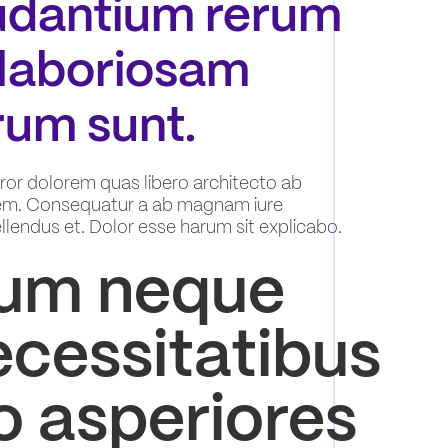
udantium rerum
 laboriosam
rum sunt.
rror dolorem quas libero architecto ab
em. Consequatur a ab magnam iure
llendus et. Dolor esse harum sit explicabo.
llum neque
ecessitatibus
lo asperiores