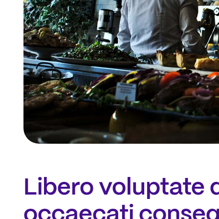
Libero voluptate 
occaecati conseq