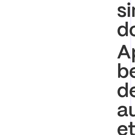
si
d
A
b
de
a
e