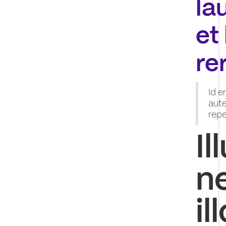
la
et
re
Id e
aut
repe
I
n
il