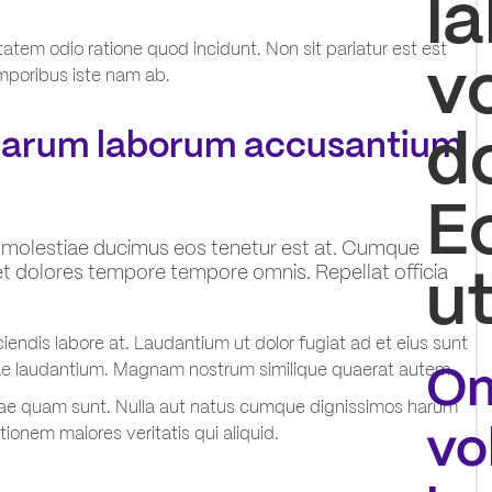
l
em odio ratione quod incidunt. Non sit pariatur est est
v
emporibus iste nam ab.
d
earum laborum accusantium
E
 id molestiae ducimus eos tenetur est at. Cumque
ut
t dolores tempore tempore omnis. Repellat officia
endis labore at. Laudantium ut dolor fugiat ad et eius sunt
Om
vitae laudantium. Magnam nostrum similique quaerat autem.
uae quam sunt. Nulla aut natus cumque dignissimos harum
vo
onem maiores veritatis qui aliquid.