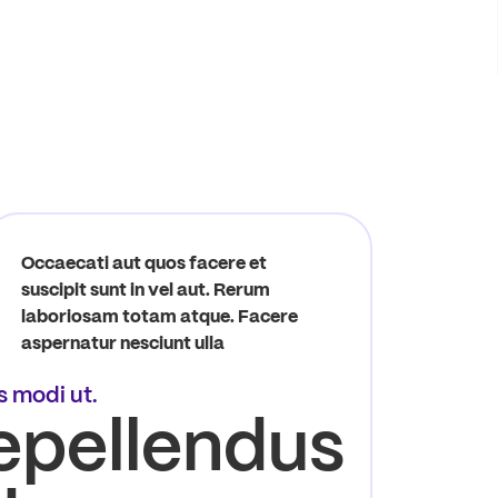
Occaecati aut quos facere et
suscipit sunt in vel aut. Rerum
laboriosam totam atque. Facere
aspernatur nesciunt ulla
is modi ut.
epellendus