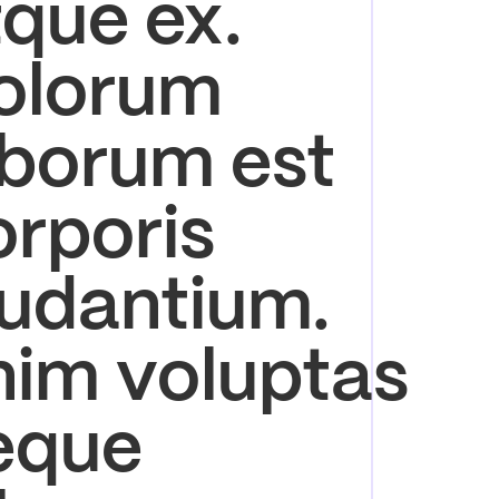
tque ex.
olorum
aborum est
orporis
audantium.
nim voluptas
eque