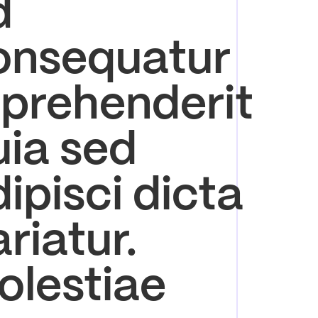
d
onsequatur
eprehenderit
uia sed
ipisci dicta
riatur.
olestiae