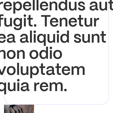
repellendus au
fugit. Tenetur
ea aliquid sunt
non odio
voluptatem
quia rem.