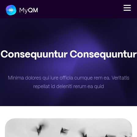
Consequuntur Consequuntur
Platform
Solutions
Pricing
Minima dolores qui iure officia cumque rem ea. Veritatis
repellat id deleniti rerum ea quid
Login
Get a demo
En