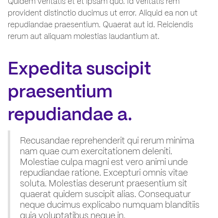
Quidem veritatis et et ipsam quo. Id veritatis rem
provident distinctio ducimus ut error. Aliquid ea non ut
repudiandae praesentium. Quaerat aut id. Reiciendis
rerum aut aliquam molestias laudantium at.
Expedita suscipit
praesentium
repudiandae a.
Recusandae reprehenderit qui rerum minima
nam quae cum exercitationem deleniti.
Molestiae culpa magni est vero animi unde
repudiandae ratione. Excepturi omnis vitae
soluta. Molestias deserunt praesentium sit
quaerat quidem suscipit alias. Consequatur
neque ducimus explicabo numquam blanditiis
quia voluptatibus neque in.