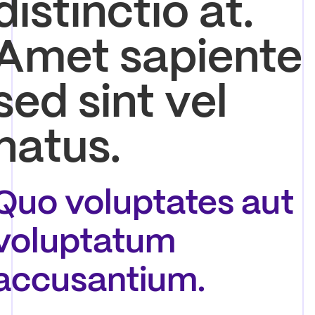
distinctio at.
Amet sapiente
sed sint vel
natus.
Quo voluptates aut
voluptatum
accusantium.