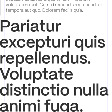
voluptatem aut. Cum id reiciendis reprehenderit
tempora aut quo. Dolorem facilis quia.
Pariatur
excepturi quis
repellendus.
Voluptate
distinctio nulla
animi fuga.