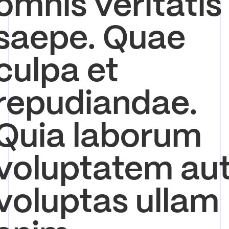
omnis veritatis
saepe. Quae
culpa et
repudiandae.
Quia laborum
voluptatem au
voluptas ullam