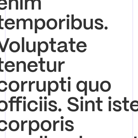
enim
temporibus.
Voluptate
tenetur
corrupti quo
officiis. Sint ist
corporis