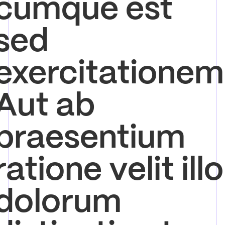
cumque est
sed
exercitationem
Aut ab
praesentium
ratione velit illo
dolorum