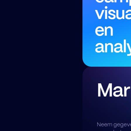
visu
en
anal
Mar
Neem gegeven