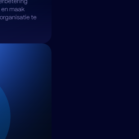
verbetering
s en maak
rganisatie te