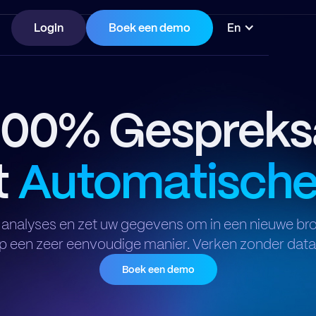
Login
Boek een demo
En
 100% Gespreks
t
Automatisch
e analyses en zet uw gegevens om in een nieuwe br
p een zeer eenvoudige manier. Verken zonder data
Boek een demo