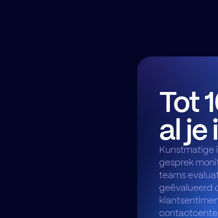
Tot 
al je
Kunstmatige i
gesprek moni
teams evalua
geëvalueerd op
klantsentimen
contactcenter