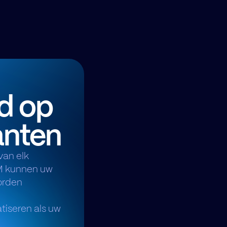
d op
lanten
van elk
M kunnen uw
orden
tiseren als uw