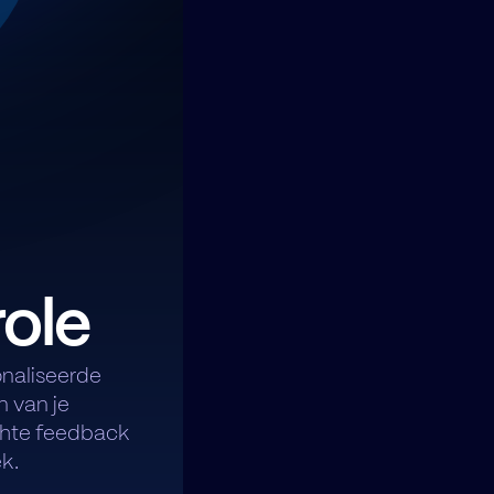
role
naliseerde
n van je
ichte feedback
k.