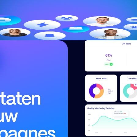
ltaten
uw
pagnes