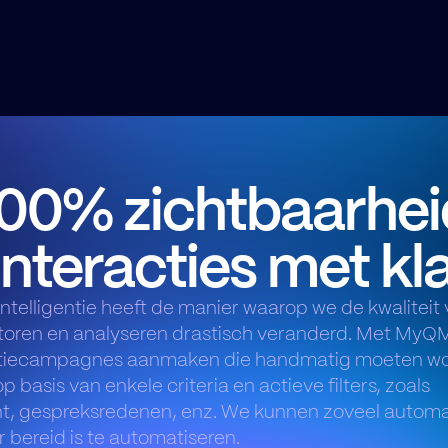
100% zichtbaarhei
 interacties met k
ntelligentie heeft de manier waarop we de kwaliteit 
toren en analyseren drastisch veranderd. Met MyQ
tiecampagnes aanmaken die handmatig moeten w
 basis van enkele criteria en actieve filters, zoals
t, gespreksredenen, enz. We kunnen zoveel automa
 bereid is te automatiseren.