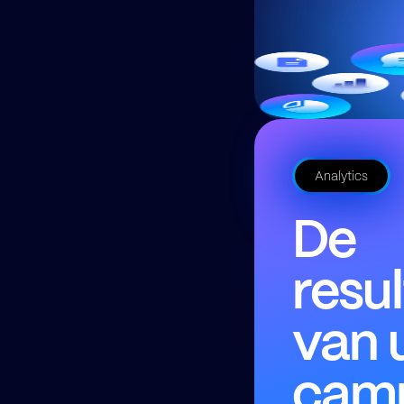
Analytics
De
resu
van 
cam