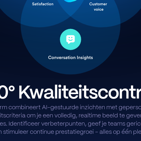
° Kwaliteitscont
orm combineert AI-gestuurde inzichten met geperso
itscriteria om je een volledig, realtime beeld te geve
ies. Identificeer verbeterpunten, geef je teams ger
n stimuleer continue prestatiegroei - alles op één ple