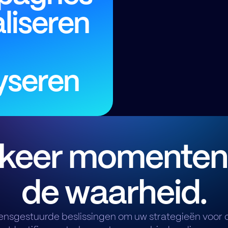
aliseren
yseren
keer momenten
de waarheid.
sgestuurde beslissingen om uw strategieën voor 