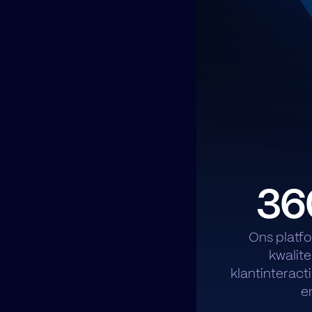
360
Ons platf
kwalite
klantinteract
e