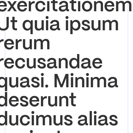
exercitationem
Ut quia ipsum
rerum
recusandae
quasi. Minima
deserunt
ducimus alias