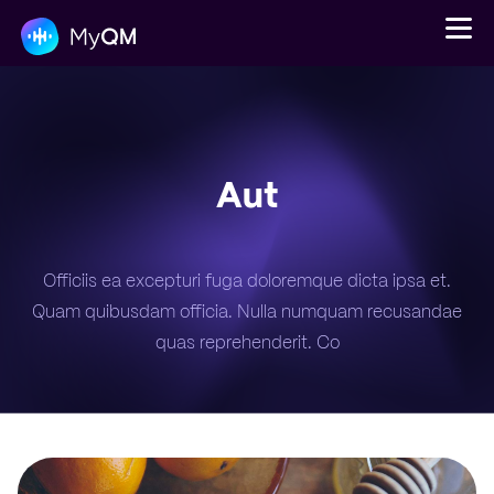
Aut
Platform
Solutions
Pricing
Officiis ea excepturi fuga doloremque dicta ipsa et.
Quam quibusdam officia. Nulla numquam recusandae
Login
quas reprehenderit. Co
Get a demo
En