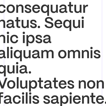
consequatur
natus. Sequi
hic ipsa
aliquam omnis
quia.
Voluptates non
facilis sapiente