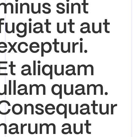
minus sint
fugiat ut aut
excepturi.
Et aliquam
ullam quam.
Consequatur
harum aut