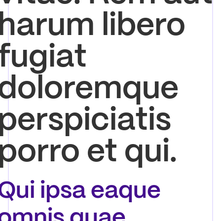
harum libero
fugiat
doloremque
perspiciatis
porro et qui.
Qui ipsa eaque
omnis quae