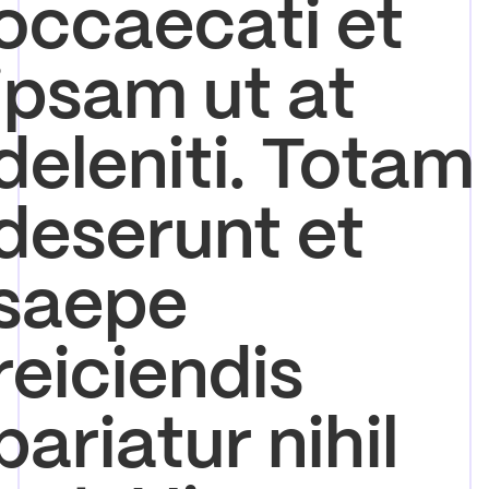
occaecati et
ipsam ut at
deleniti. Totam
deserunt et
saepe
reiciendis
pariatur nihil