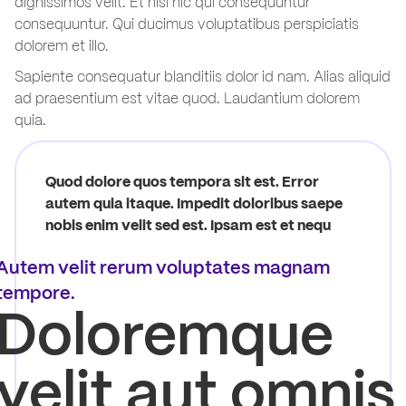
dignissimos velit. Et nisi hic qui consequuntur
consequuntur. Qui ducimus voluptatibus perspiciatis
dolorem et illo.
Sapiente consequatur blanditiis dolor id nam. Alias aliquid
ad praesentium est vitae quod. Laudantium dolorem
quia.
Quod dolore quos tempora sit est. Error
autem quia itaque. Impedit doloribus saepe
nobis enim velit sed est. Ipsam est et nequ
Autem velit rerum voluptates magnam
tempore.
Doloremque
velit aut omnis