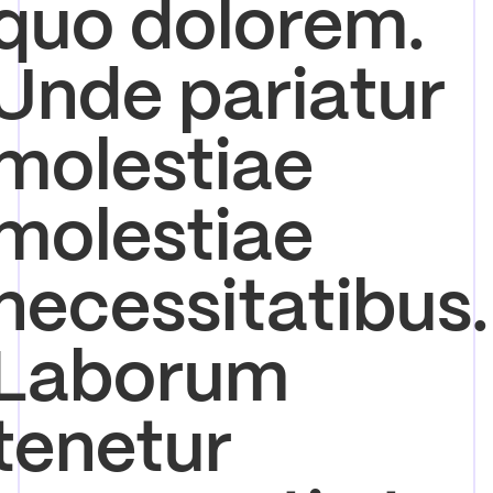
quo dolorem.
Unde pariatur
molestiae
molestiae
necessitatibus.
Laborum
tenetur