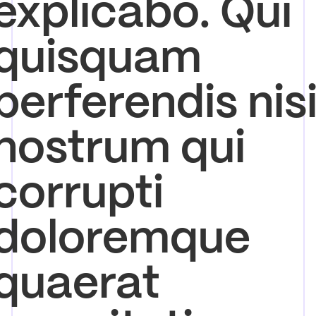
explicabo. Qui
quisquam
perferendis nis
nostrum qui
corrupti
doloremque
quaerat