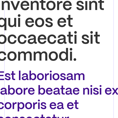
inventore sint
qui eos et
occaecati sit
commodi.
Est laboriosam
labore beatae nisi e
corporis ea et