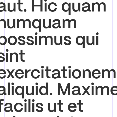
aut. Hic quam
numquam
possimus qui
sint
exercitationem
aliquid. Maxim
facilis ut et